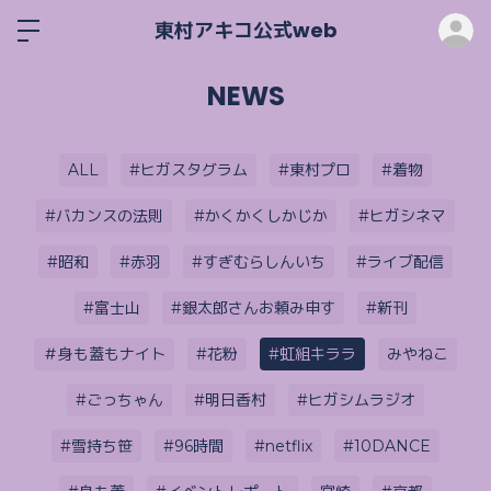
ロ
東村アキコ公式web
NEWS
ALL
#ヒガスタグラム
#東村プロ
#着物
#バカンスの法則
#かくかくしかじか
#ヒガシネマ
#昭和
#赤羽
#すぎむらしんいち
#ライブ配信
#富士山
#銀太郎さんお頼み申す
#新刊
＃身も蓋もナイト
#花粉
#虹組キララ
みやねこ
#ごっちゃん
#明日香村
#ヒガシムラジオ
#雪持ち笹
#96時間
#netflix
#10DANCE