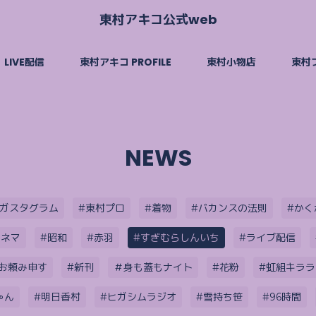
東村アキコ公式web
LIVE配信
東村アキコ PROFILE
東村小物店
東村
NEWS
ヒガスタグラム
#東村プロ
#着物
#バカンスの法則
#かく
シネマ
#昭和
#赤羽
#すぎむらしんいち
#ライブ配信
お頼み申す
#新刊
＃身も蓋もナイト
#花粉
#虹組キララ
ゃん
#明日香村
#ヒガシムラジオ
#雪持ち笹
#96時間