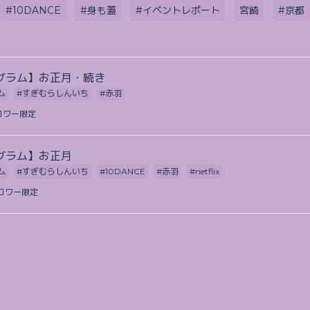
#10DANCE
#身も蓋
#イベントレポート
宮崎
#京都
グラム】お正月・続き
ム
#すぎむらしんいち
#赤羽
ロワー限定
グラム】お正月
ム
#すぎむらしんいち
#10DANCE
#赤羽
#netflix
ロワー限定