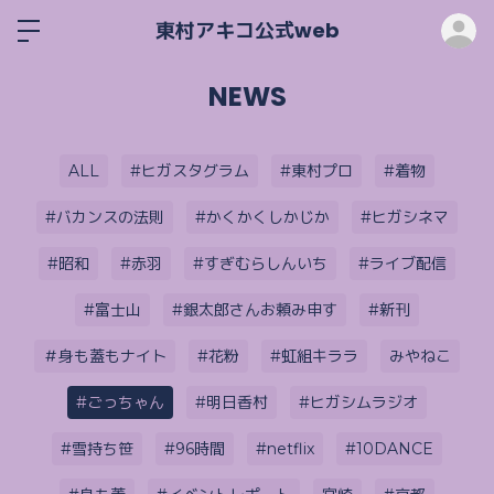
ロ
東村アキコ公式web
NEWS
ALL
#ヒガスタグラム
#東村プロ
#着物
#バカンスの法則
#かくかくしかじか
#ヒガシネマ
#昭和
#赤羽
#すぎむらしんいち
#ライブ配信
#富士山
#銀太郎さんお頼み申す
#新刊
＃身も蓋もナイト
#花粉
#虹組キララ
みやねこ
#ごっちゃん
#明日香村
#ヒガシムラジオ
#雪持ち笹
#96時間
#netflix
#10DANCE