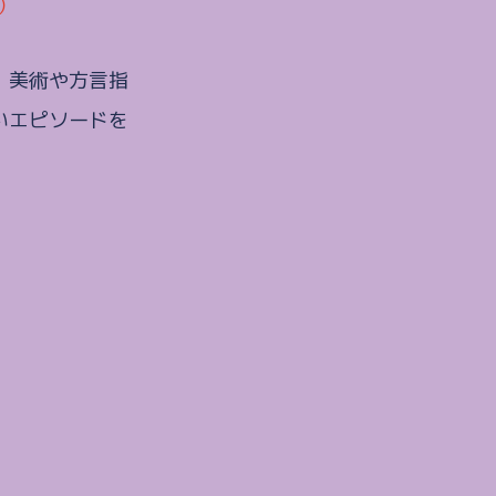
）
、美術や方言指
いエピソードを