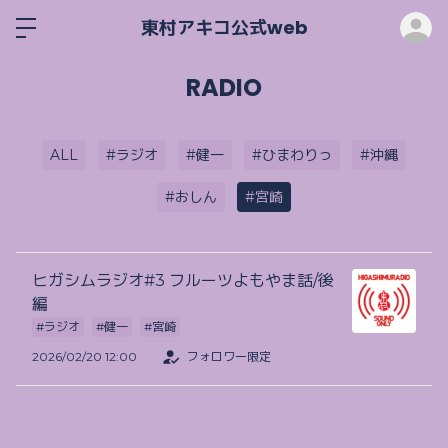
ロ
東村アキコ公式web
RADIO
ALL
#ラジオ
#健一
#ひまわりっ
#沖縄
#おしん
#宮崎
ヒガシムラジオ#3 フルーツよもやま話/後
編
#ラジオ
#健一
#宮崎
2026/02/20 12:00
フォロワー限定